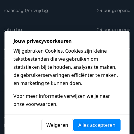
maandag t/m vrijdag
24 uur geopend
zaterdag
24 uur geopend
zondag
24 uur geopend
© 2026
Elektrakoning.nl
.
Heb je een vraag?
Algemene Voorwaarden
Disclaimer
Privacyverklaring
Begrippenlijst
Steden
Sitemap