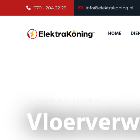
070 - 204 22 29
info@elektrakoning.nl
HOME
DIE
Erkende installateur
Vloerver