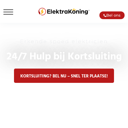
Bel ons
Erkende spoed elektricien
24/7 Hulp bij Kortsluiting
KORTSLUITING? BEL NU – SNEL TER PLAATSE!