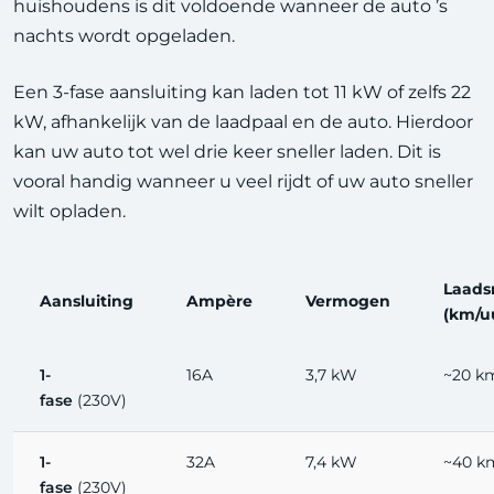
huishoudens is dit voldoende wanneer de auto ’s
nachts wordt opgeladen.
Een 3-fase aansluiting kan laden tot 11 kW of zelfs 22
kW, afhankelijk van de laadpaal en de auto. Hierdoor
kan uw auto tot wel drie keer sneller laden. Dit is
vooral handig wanneer u veel rijdt of uw auto sneller
wilt opladen.
Laads
Aansluiting
Ampère
Vermogen
(km/u
1-
16A
3,7 kW
~20 k
fase
(230V)
1-
32A
7,4 kW
~40 k
fase
(230V)