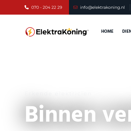
070 - 204 22 29
info@elektrakoning.nl
HOME
DIE
Erkende elektricien
Binnen ver