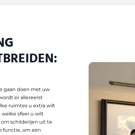
NG
TBREIDEN:
te gaan doen met uw
wordt er allereerst
ke ruimtes u extra wilt
 welke sfeer u wilt
om schilderijen uit te
e functie, om een