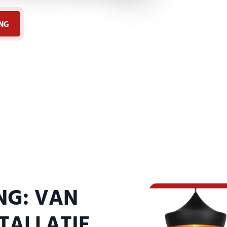
ING
NG: VAN
TALLATIE