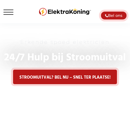
Bel ons
Erkende spoed elektricien
24/7 Hulp bij Stroomuitval
STROOMUITVAL? BEL NU – SNEL TER PLAATSE!