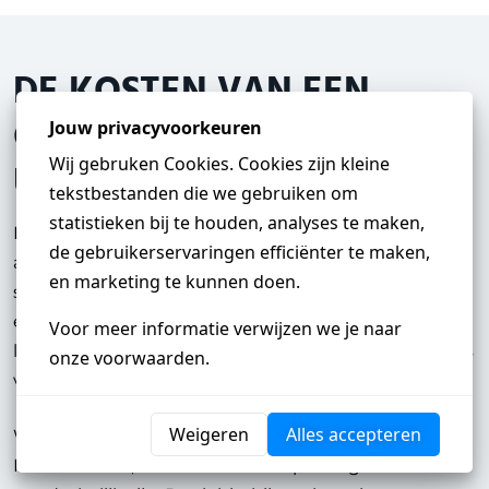
DE KOSTEN VAN EEN
GROEPENKAST
UITBREIDEN
De prijs voor het uitbreiden van een groepenkast is
afhankelijk van uw huidige groepenkast of
stoppenkast en de benodigde werkzaamheden. Bij
een goed onderhouden groepenkast zijn de kosten
laag. Dit is omdat er minder tijd en materiaal nodig is
voor de uitbreiding.
Heb je een vraag?
Wanneer de groepenkast echter niet voldoet aan de
NEN-normen, kunnen extra aanpassingen