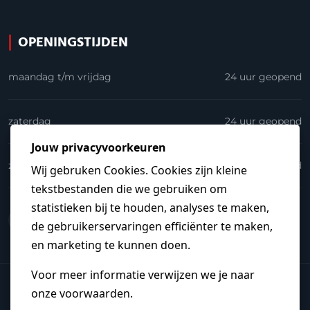
OPENINGSTIJDEN
maandag t/m vrijdag
24 uur geopend
zaterdag
24 uur geopend
zondag
24 uur geopend
© 2026
Elektrakoning.nl
.