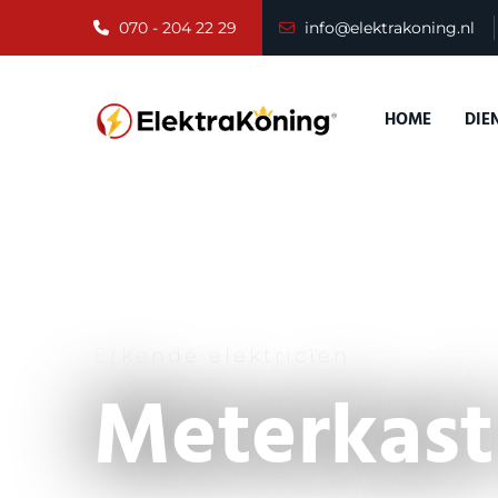
070 - 204 22 29
info@elektrakoning.nl
HOME
DIE
Erkende elektricien
Meterkast