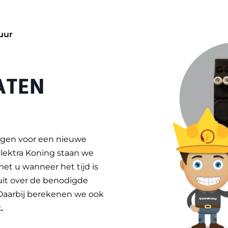
uur
ATEN
angen voor een nieuwe
lektra Koning staan we
et u wanneer het tijd is
uit over de benodigde
. Daarbij berekenen we ook
t
.