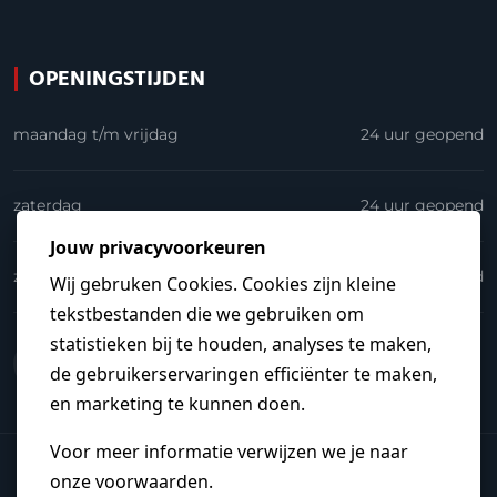
OPENINGSTIJDEN
maandag t/m vrijdag
24 uur geopend
zaterdag
24 uur geopend
zondag
24 uur geopend
© 2026
Elektrakoning.nl
.