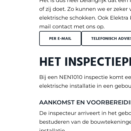
Het is dus heel belangrijk dat ee
of zij doet. Zo kunnen we er zeker 
elektrische schokken. Ook Elektra 
mail contact met ons op.
PER E-MAIL
TELEFONISCH ADVIE
HET INSPECTIE
Bij een NEN1010 inspectie komt een 
elektrische installatie in een gebo
AANKOMST EN VOORBEREID
De inspecteur arriveert in het geb
bestuderen van de bouwtekeningen 
installatie.