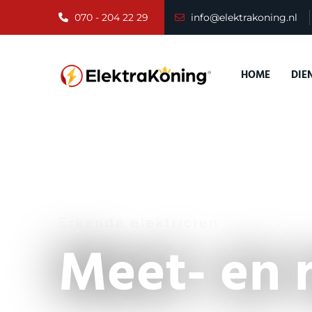
070 - 204 22 29
info@elektrakoning.nl
HOME
DIE
Erkende elektricien
Meet- en 