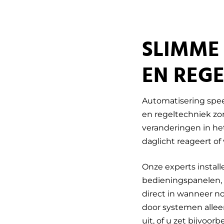
SLIMME
EN REG
Automatisering spee
en regeltechniek zor
veranderingen in he
daglicht reageert o
Onze experts install
bedieningspanelen,
direct in wanneer no
door systemen allee
uit, of u zet bijvoo