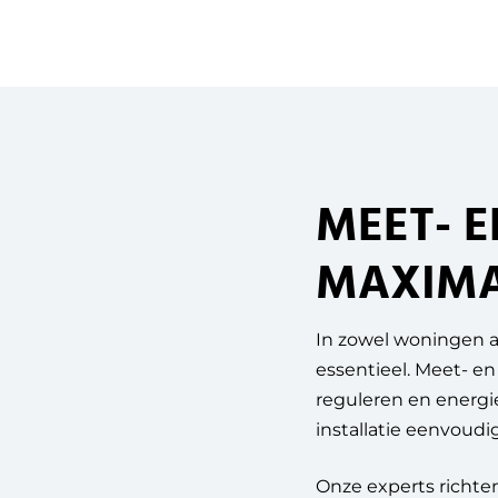
MEET- 
MAXIMAL
In zowel woningen al
essentieel. Meet- e
reguleren en energi
installatie eenvoudig
Onze experts richten