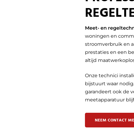
REGELT
Meet- en regeltech
woningen en commer
stroomverbruik en a
prestaties en een b
altijd maatwerkoplo
Onze technici instal
bijstuurt waar nodi
garandeert ook de ve
meetapparatuur blijft
NEEM CONTACT ME