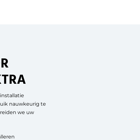
OR
KTRA
nstallatie
ruik nauwkeurig te
breiden we uw
lleren