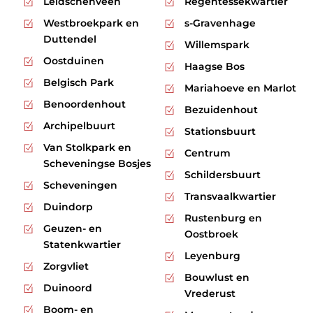
Leidschenveen
Regentessekwartier
Westbroekpark en
s-Gravenhage
Duttendel
Willemspark
Oostduinen
Haagse Bos
Belgisch Park
Mariahoeve en Marlot
Benoordenhout
Bezuidenhout
Archipelbuurt
Stationsbuurt
Van Stolkpark en
Centrum
Scheveningse Bosjes
Schildersbuurt
Scheveningen
Transvaalkwartier
Duindorp
Rustenburg en
Geuzen- en
Oostbroek
Statenkwartier
Leyenburg
Zorgvliet
Bouwlust en
Duinoord
Vrederust
Boom- en