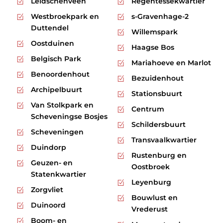
Leidschenveen
Regentessekwartier
Westbroekpark en
s-Gravenhage-2
Duttendel
Willemspark
Oostduinen
Haagse Bos
Belgisch Park
Mariahoeve en Marlot
Benoordenhout
Bezuidenhout
Archipelbuurt
Stationsbuurt
Van Stolkpark en
Centrum
Scheveningse Bosjes
Schildersbuurt
Scheveningen
Transvaalkwartier
Duindorp
Rustenburg en
Geuzen- en
Oostbroek
Statenkwartier
Leyenburg
Zorgvliet
Bouwlust en
Duinoord
Vrederust
Boom- en