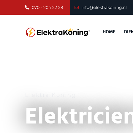
070 - 204 22 29
info@elektrakoning.nl
HOME
DIE
Elektra Koning
Elektrici